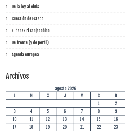
De la ley al obús
Cuestión de Estado
El harakiri sanjacobino
De frente (y de perfil)
Agenda europea
Archivos
agosto 2026
L
M
X
J
V
S
D
1
2
3
4
5
6
7
8
9
10
11
12
13
14
15
16
17
18
19
20
21
22
23