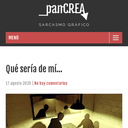
S A R C A S M O G R Á F I C O
MENÚ
Qué sería de mí…
17 agosto 2020
|
No hay comentarios