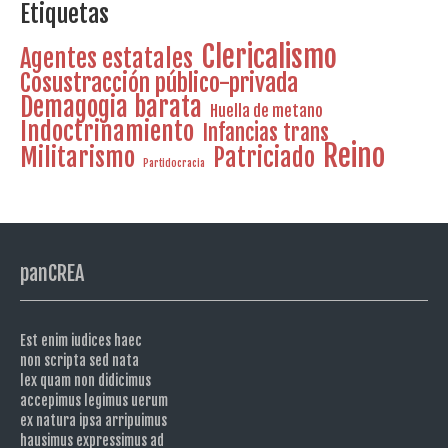
Etiquetas
Clericalismo
Agentes estatales
Cosustracción público-privada
Demagogia barata
Huella de metano
Indoctrinamiento
Infancias trans
Reino
Militarismo
Patriciado
Partidocracia
panCREA
Est enim iudices haec
non scripta sed nata
lex quam non didicimus
accepimus legimus uerum
ex natura ipsa arripuimus
hausimus expressimus ad