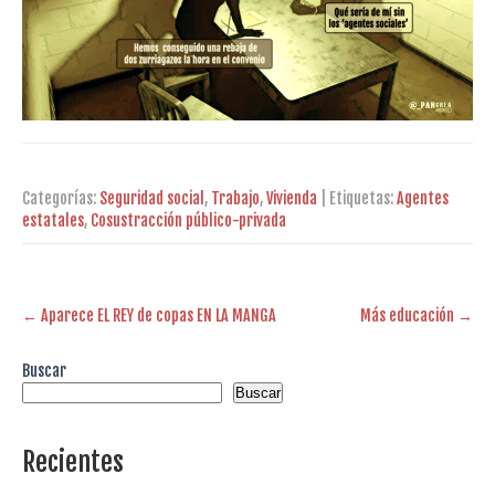
Categorías:
Seguridad social
,
Trabajo
,
Vivienda
| Etiquetas:
Agentes
estatales
,
Cosustracción público-privada
Post
←
Aparece EL REY de copas EN LA MANGA
Más educación
→
navigation
Buscar
Buscar
Recientes