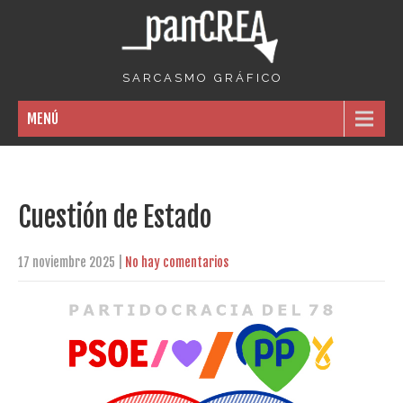
S A R C A S M O G R Á F I C O
MENÚ
Cuestión de Estado
17 noviembre 2025
|
No hay comentarios