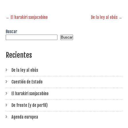
Post
←
El harakiri sanjacobino
De la ley al obús
→
navigation
Buscar
Buscar
Recientes
De la ley al obús
Cuestión de Estado
El harakiri sanjacobino
De frente (y de perfil)
Agenda europea