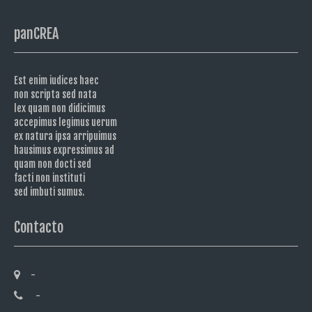
panCREA
Est enim iudices haec
non scripta sed nata
lex quam non didicimus
accepimus legimus uerum
ex natura ipsa arripuimus
hausimus expressimus ad
quam non docti sed
facti non instituti
sed imbuti sumus.
Contacto
-
-