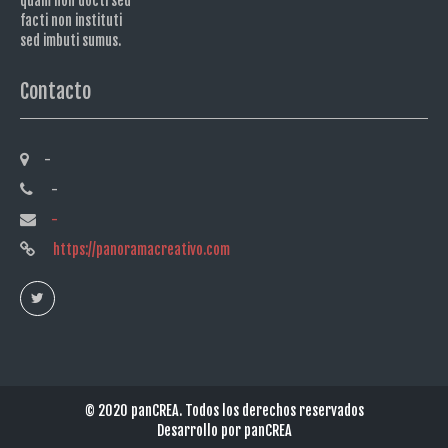
quam non docti sed
facti non instituti
sed imbuti sumus.
Contacto
-
-
-
https://panoramacreativo.com
© 2020
panCREA.
Todos los derechos reservados
Desarrollo por
panCREA