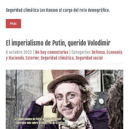
Seguridad climática Los Hanson al cargo del reto demográfico.
Más
El imperialismo de Putin, querido Volodímir
6 octubre 2023
|
No hay comentarios
| Categorías:
Defensa
,
Economía
y Hacienda
,
Exterior
,
Seguridad climática
,
Seguridad social