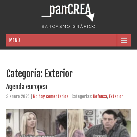
S A R C A S M O G R Á F I C O
MENÚ
Categoría: Exterior
Agenda europea
3 enero 2025
|
No hay comentarios
| Categorías:
Defensa
,
Exterior