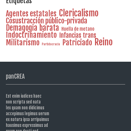
Etiquetas
Clericalismo
Agentes estatales
Cosustracción público-privada
Demagogia barata
Huella de metano
Indoctrinamiento
Infancias trans
Reino
Militarismo
Patriciado
Partidocracia
panCREA
Est enim iudices haec
non scripta sed nata
lex quam non didicimus
accepimus legimus uerum
ex natura ipsa arripuimus
hausimus expressimus ad