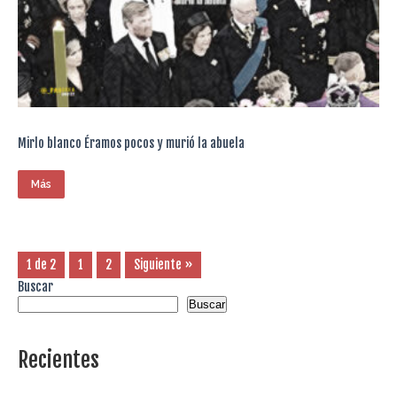
Mirlo blanco Éramos pocos y murió la abuela
Más
1 de 2
1
2
Siguiente »
Buscar
Buscar
Recientes