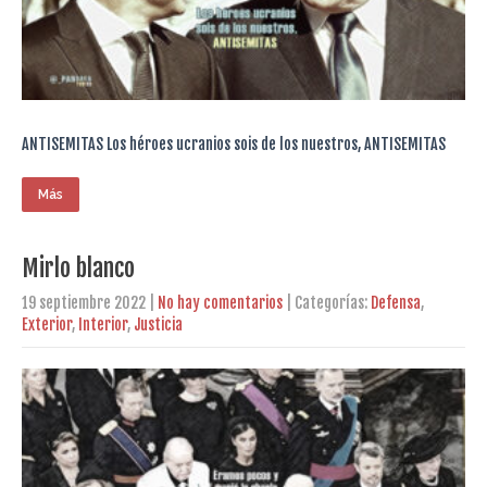
ANTISEMITAS Los héroes ucranios sois de los nuestros, ANTISEMITAS
Más
Mirlo blanco
19 septiembre 2022
|
No hay comentarios
| Categorías:
Defensa
,
Exterior
,
Interior
,
Justicia