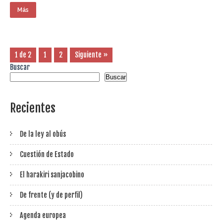
Más
1 de 2
1
2
Siguiente »
Buscar
Buscar
Recientes
De la ley al obús
Cuestión de Estado
El harakiri sanjacobino
De frente (y de perfil)
Agenda europea