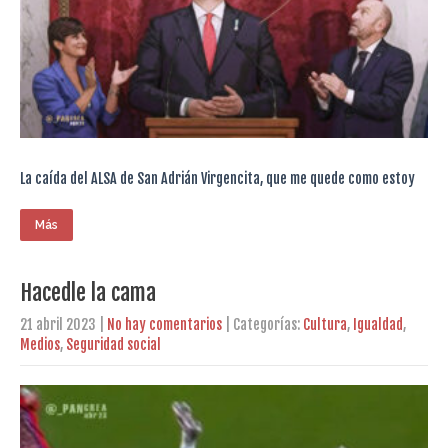
La caída del ALSA de San Adrián Virgencita, que me quede como estoy
Más
Hacedle la cama
21 abril 2023
|
No hay comentarios
| Categorías:
Cultura
,
Igualdad
,
Medios
,
Seguridad social