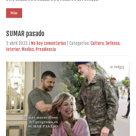
Más
SUMAR pasado
3 abril 2023
|
No hay comentarios
| Categorías:
Cultura
,
Defensa
,
Interior
,
Medios
,
Presidencia