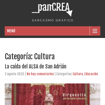
S A R C A S M O G R Á F I C O
MENÚ
Categoría: Cultura
La caída del ALSA de San Adrián
2 agosto 2023
|
No hay comentarios
| Categorías:
Cultura
,
Educación