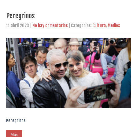
Peregrinos
11 abril 2023
|
No hay comentarios
| Categorías:
Cultura
,
Medios
Peregrinos
Más