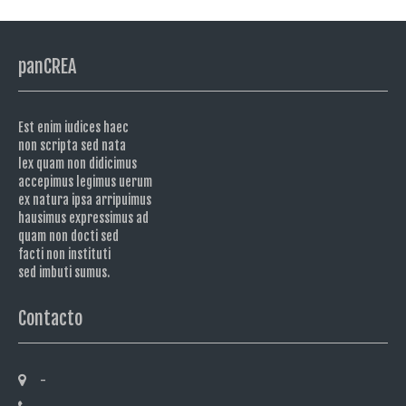
panCREA
Est enim iudices haec
non scripta sed nata
lex quam non didicimus
accepimus legimus uerum
ex natura ipsa arripuimus
hausimus expressimus ad
quam non docti sed
facti non instituti
sed imbuti sumus.
Contacto
-