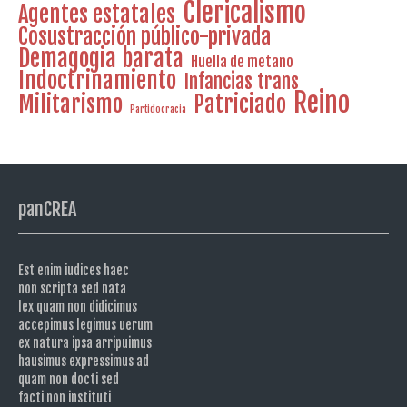
Clericalismo
Agentes estatales
Cosustracción público-privada
Demagogia barata
Huella de metano
Indoctrinamiento
Infancias trans
Reino
Militarismo
Patriciado
Partidocracia
panCREA
Est enim iudices haec
non scripta sed nata
lex quam non didicimus
accepimus legimus uerum
ex natura ipsa arripuimus
hausimus expressimus ad
quam non docti sed
facti non instituti