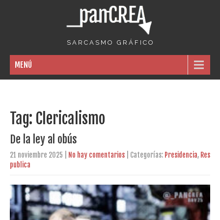
S A R C A S M O G R Á F I C O
MENÚ
Tag: Clericalismo
De la ley al obús
21 noviembre 2025
|
No hay comentarios
| Categorías:
Presidencia
,
Res
publica