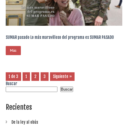
SUMAR pasado Lo más maravilloso del programa es SUMAR PASADO
Más
1 de 3
1
2
3
Siguiente »
Buscar
Buscar
Recientes
De la ley al obús