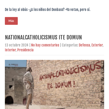
De la ley al obús -¿A los niños del Donbass? +Ya votan, pero sí.
Más
NATIONALCATHOLICISMUS ITE DOMUN
13 octubre 2024
|
No hay comentarios
| Categorías:
Defensa
,
Exterior
,
Interior
,
Presidencia