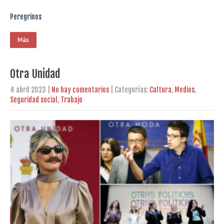
Peregrinos
Más
Otra Unidad
4 abril 2023
|
No hay comentarios
| Categorías:
Cultura
,
Medios
,
Seguridad social
,
Trabajo