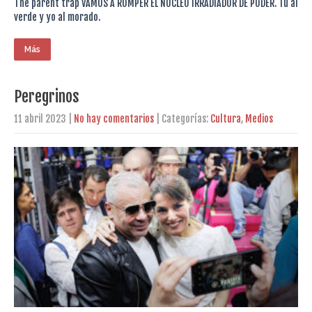
The parent trap VAMOS A ROMPER EL NÚCLEO IRRADIADOR DE PODER. Tú al
verde y yo al morado.
Más
Peregrinos
11 abril 2023
|
No hay comentarios
| Categorías:
Cultura
,
Medios