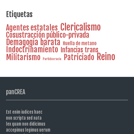
Etiquetas
Clericalismo
Agentes estatales
Cosustracción público-privada
Demagogia barata
Huella de metano
Indoctrinamiento
Infancias trans
Reino
Militarismo
Patriciado
Partidocracia
panCREA
Est enim iudices haec
non scripta sed nata
lex quam non didicimus
accepimus legimus uerum