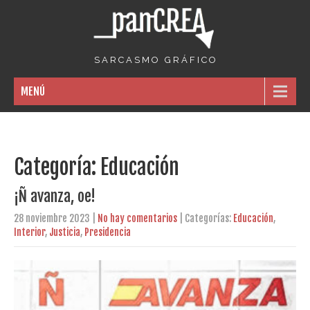
S A R C A S M O G R Á F I C O
MENÚ
Categoría: Educación
¡Ñ avanza, oe!
28 noviembre 2023
|
No hay comentarios
| Categorías:
Educación
,
Interior
,
Justicia
,
Presidencia