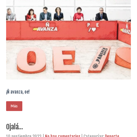
¡Ñ avanza, oe!
Más
Ojalá…
10 septiembre 2023
|
No hay comentarios
| Categorías:
Deporte
,