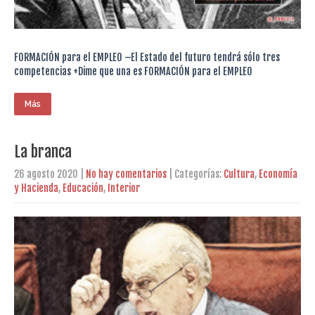
FORMACIÓN para el EMPLEO –El Estado del futuro tendrá sólo tres
competencias +Dime que una es FORMACIÓN para el EMPLEO
Más
La branca
26 agosto 2020
|
No hay comentarios
| Categorías:
Cultura
,
Economía
y Hacienda
,
Educación
,
Interior