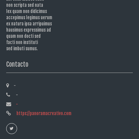
non scripta sed nata
lex quam non didicimus
accepimus legimus uerum
ex natura ipsa arripuimus
hausimus expressimus ad
quam non docti sed
facti non instituti
sed imbuti sumus.
Contacto
-
-
-
https://panoramacreativo.com