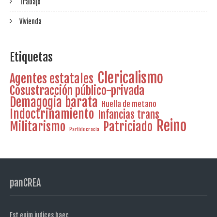
Trabajo
Vivienda
Etiquetas
Clericalismo
Agentes estatales
Cosustracción público-privada
Demagogia barata
Huella de metano
Indoctrinamiento
Infancias trans
Reino
Militarismo
Patriciado
Partidocracia
panCREA
Est enim iudices haec