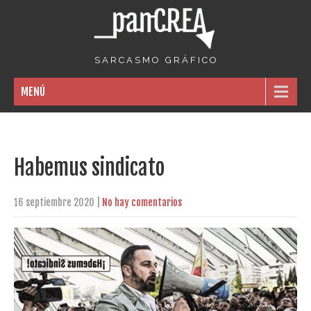
S A R C A S M O G R Á F I C O
MENÚ
Habemus sindicato
16 septiembre 2020
|
No hay comentarios