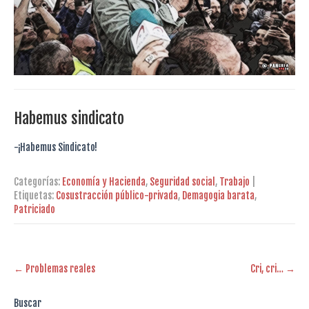
Habemus sindicato
-¡Habemus Sindicato!
Categorías:
Economía y Hacienda
,
Seguridad social
,
Trabajo
|
Etiquetas:
Cosustracción público-privada
,
Demagogia barata
,
Patriciado
Post
←
Problemas reales
Cri, cri…
→
navigation
Buscar