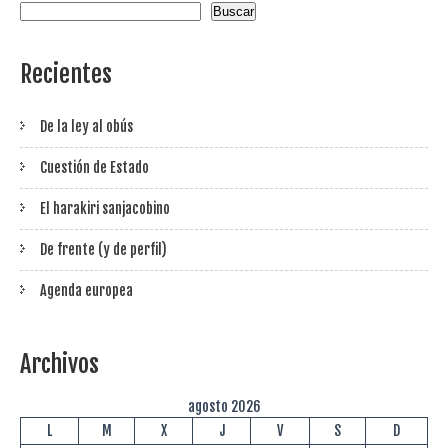
Buscar
Recientes
De la ley al obús
Cuestión de Estado
El harakiri sanjacobino
De frente (y de perfil)
Agenda europea
Archivos
agosto 2026
L
M
X
J
V
S
D