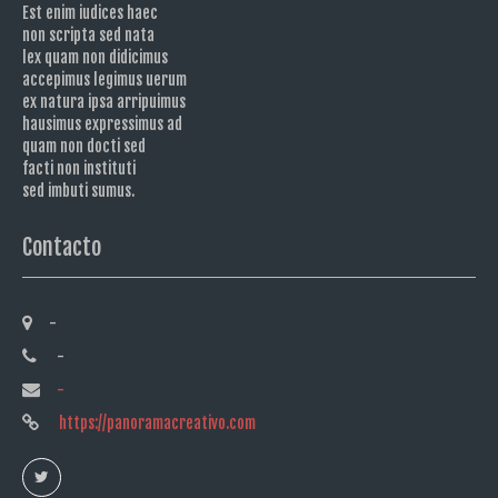
Est enim iudices haec
non scripta sed nata
lex quam non didicimus
accepimus legimus uerum
ex natura ipsa arripuimus
hausimus expressimus ad
quam non docti sed
facti non instituti
sed imbuti sumus.
Contacto
-
-
-
https://panoramacreativo.com