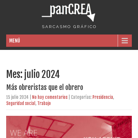
S A R C A S M O G R Á F I C O
MENÚ
Mes:
julio 2024
Más obreristas que el obrero
15 julio 2024
|
No hay comentarios
| Categorías:
Presidencia
,
Seguridad social
,
Trabajo