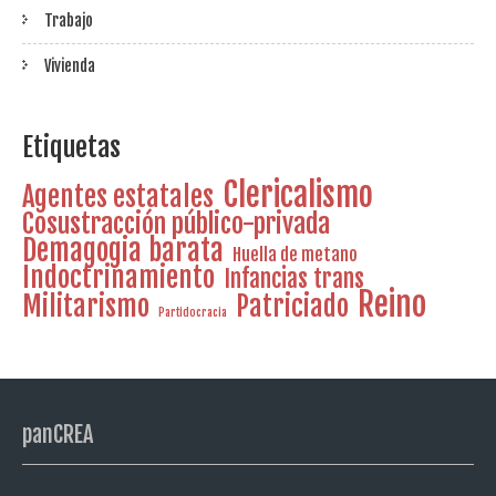
Trabajo
Vivienda
Etiquetas
Clericalismo
Agentes estatales
Cosustracción público-privada
Demagogia barata
Huella de metano
Indoctrinamiento
Infancias trans
Reino
Militarismo
Patriciado
Partidocracia
panCREA